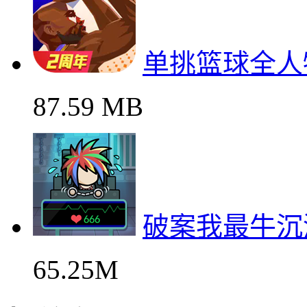
单挑篮球全人
87.59 MB
破案我最牛沉
65.25M