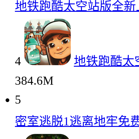
地铁跑酷太空站版全新
4
地铁跑酷太
384.6M
5
密室逃脱1逃离地牢免