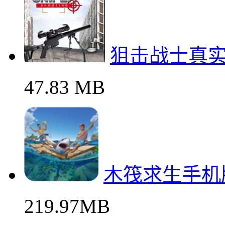
狙击战士真
47.83 MB
木筏求生手机
219.97MB