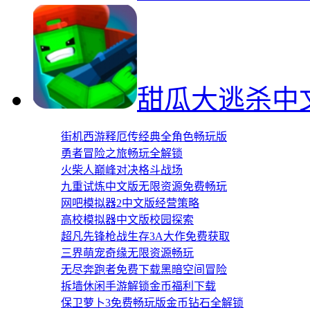
甜瓜大逃杀中
街机西游释厄传经典全角色畅玩版
勇者冒险之旅畅玩全解锁
火柴人巅峰对决格斗战场
九重试炼中文版无限资源免费畅玩
网吧模拟器2中文版经营策略
高校模拟器中文版校园探索
超凡先锋枪战生存3A大作免费获取
三界萌宠奇缘无限资源畅玩
无尽奔跑者免费下载黑暗空间冒险
拆墙休闲手游解锁金币福利下载
保卫萝卜3免费畅玩版金币钻石全解锁