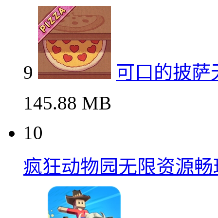
9
可口的披萨
145.88 MB
10
疯狂动物园无限资源畅