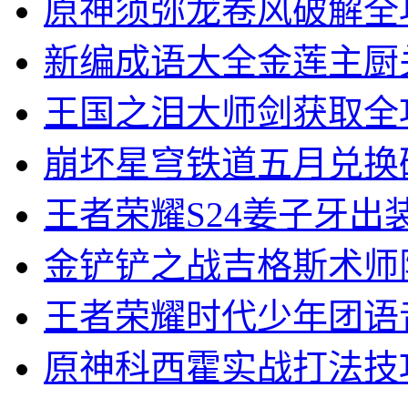
原神须弥龙卷风破解全
新编成语大全金莲主厨
王国之泪大师剑获取全
崩坏星穹铁道五月兑换
王者荣耀S24姜子牙出
金铲铲之战吉格斯术师
王者荣耀时代少年团语
原神科西霍实战打法技