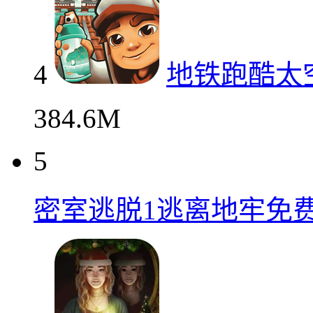
4
地铁跑酷太
384.6M
5
密室逃脱1逃离地牢免