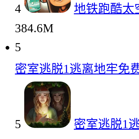
4
地铁跑酷太
384.6M
5
密室逃脱1逃离地牢免
5
密室逃脱1