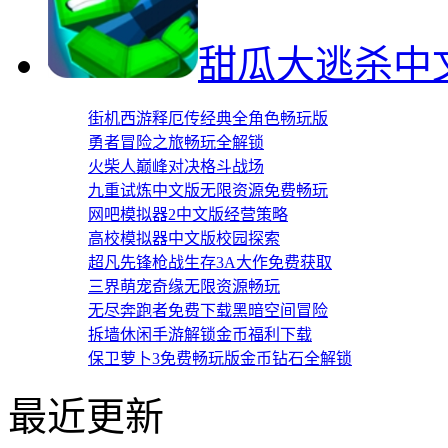
甜瓜大逃杀中
街机西游释厄传经典全角色畅玩版
勇者冒险之旅畅玩全解锁
火柴人巅峰对决格斗战场
九重试炼中文版无限资源免费畅玩
网吧模拟器2中文版经营策略
高校模拟器中文版校园探索
超凡先锋枪战生存3A大作免费获取
三界萌宠奇缘无限资源畅玩
无尽奔跑者免费下载黑暗空间冒险
拆墙休闲手游解锁金币福利下载
保卫萝卜3免费畅玩版金币钻石全解锁
最近更新