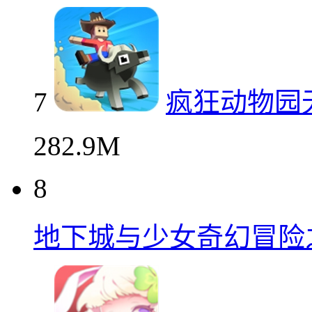
7
疯狂动物园
282.9M
8
地下城与少女奇幻冒险