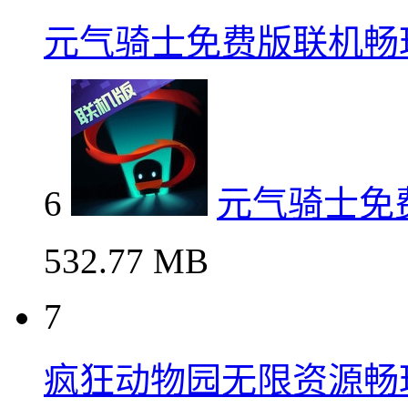
元气骑士免费版联机畅
6
元气骑士免
532.77 MB
7
疯狂动物园无限资源畅