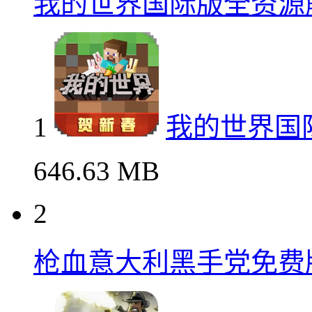
我的世界国际版全资源
1
我的世界国
646.63 MB
2
枪血意大利黑手党免费