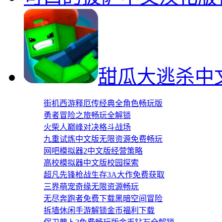
甜瓜大逃杀中
街机西游释厄传经典全角色畅玩版
勇者冒险之旅畅玩全解锁
火柴人巅峰对决格斗战场
九重试炼中文版无限资源免费畅玩
网吧模拟器2中文版经营策略
高校模拟器中文版校园探索
超凡先锋枪战生存3A大作免费获取
三界萌宠奇缘无限资源畅玩
无尽奔跑者免费下载黑暗空间冒险
拆墙休闲手游解锁金币福利下载