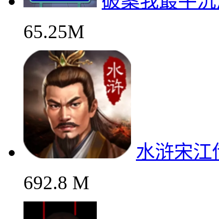
破案我最牛沉
65.25M
水浒宋江
692.8 M