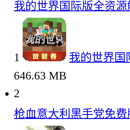
我的世界国际版全资源
1
我的世界国
646.63 MB
2
枪血意大利黑手党免费