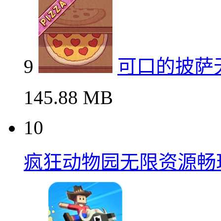
9
可口的披萨
145.88 MB
10
疯狂动物园无限资源畅