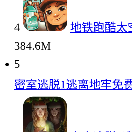
4
地铁跑酷太
384.6M
5
密室逃脱1逃离地牢免