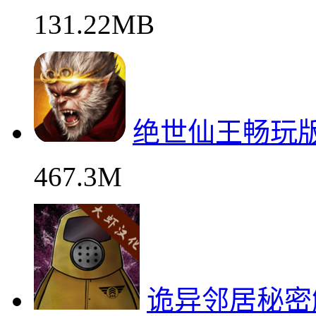
131.22MB
绝世仙王畅玩
467.3M
诡异邻居秘密