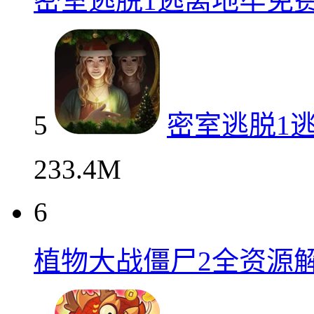
密室逃脱1逃离地牢免
5
密室逃脱1
233.4M
6
植物大战僵尸2全资源