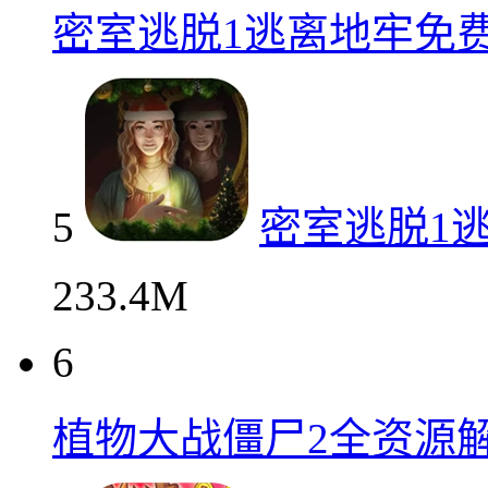
密室逃脱1逃离地牢免
5
密室逃脱1
233.4M
6
植物大战僵尸2全资源