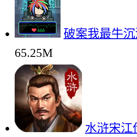
破案我最牛沉
65.25M
水浒宋江