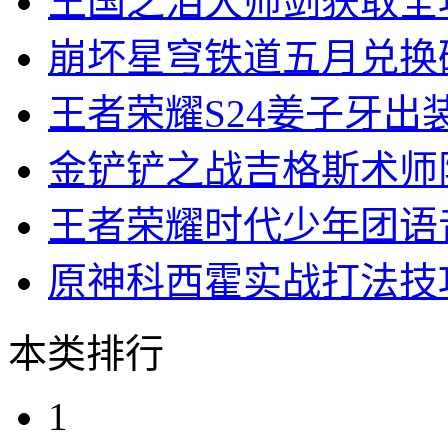
王国之泪大师剑获取全
崩坏星穹铁道五月兑换
王者荣耀S24姜子牙出
金铲铲之战吉格斯术师
王者荣耀时代少年团语
原神科西霍实战打法技
本类排行
1