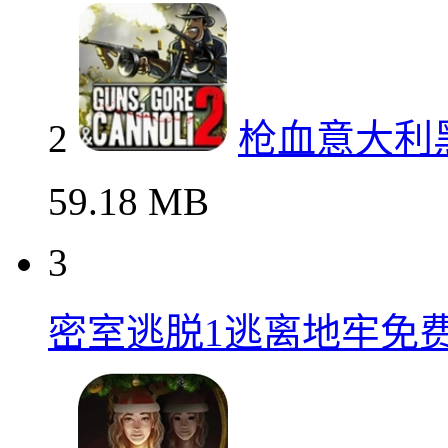
2
枪血意大利
59.18 MB
3
密室逃脱1逃离地牢免