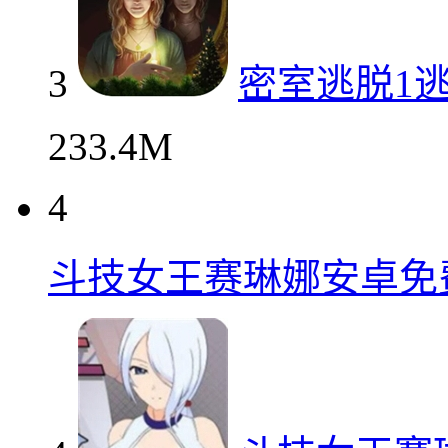
3
密室逃脱1
233.4M
4
斗技女王赛琳娜安卓免