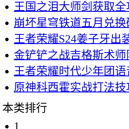
王国之泪大师剑获取全
崩坏星穹铁道五月兑换
王者荣耀S24姜子牙出
金铲铲之战吉格斯术师
王者荣耀时代少年团语
原神科西霍实战打法技
本类排行
1