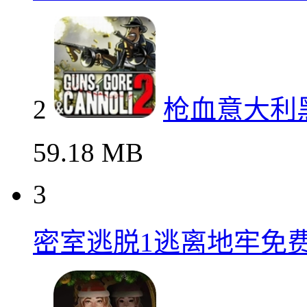
2
枪血意大利
59.18 MB
3
密室逃脱1逃离地牢免