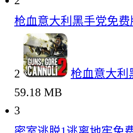
2
枪血意大利黑手党免费
2
枪血意大利
59.18 MB
3
密室逃脱1逃离地牢免