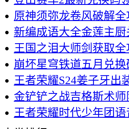
原神须弥龙卷风破解全
新编成语大全金莲主厨
王国之泪大师剑获取全
崩坏星穹铁道五月兑换
王者荣耀S24姜子牙出
金铲铲之战吉格斯术师
王者荣耀时代少年团语