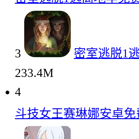
3
密室逃脱1
233.4M
4
斗技女王赛琳娜安卓免