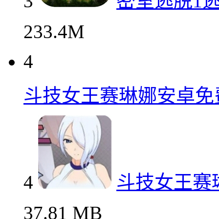
3
密室逃脱1
233.4M
4
斗技女王赛琳娜安卓免
4
斗技女王赛
37.81 MB