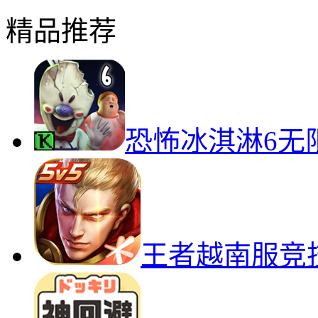
精品推荐
恐怖冰淇淋6无
王者越南服竞