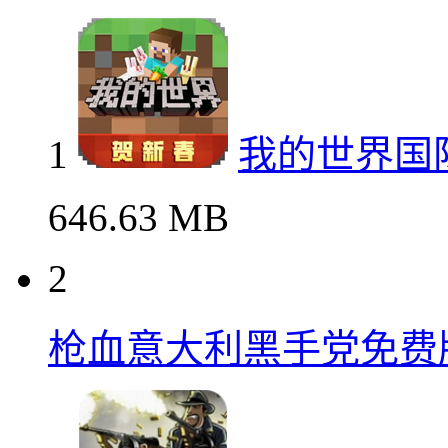
1
我的世界国
646.63 MB
2
枪血意大利黑手党免费