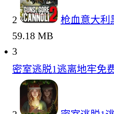
2
枪血意大利
59.18 MB
3
密室逃脱1逃离地牢免