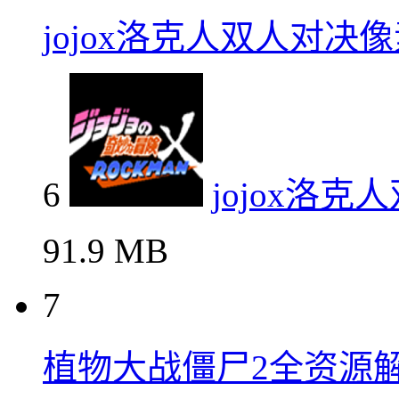
jojox洛克人双人对决
6
jojox洛
91.9 MB
7
植物大战僵尸2全资源