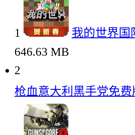
1
我的世界国
646.63 MB
2
枪血意大利黑手党免费