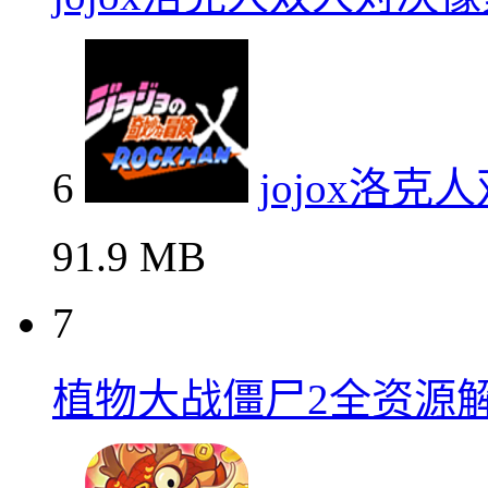
6
jojox洛
91.9 MB
7
植物大战僵尸2全资源