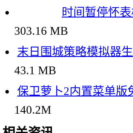
时间暂停怀表
303.16 MB
末日围城策略模拟器生
43.1 MB
保卫萝卜2内置菜单版
140.2M
相关资讯