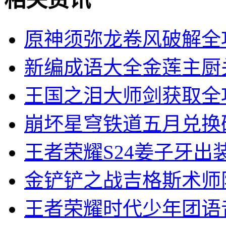
原神须弥龙卷风破解全
新编成语大全金莲主厨
王国之泪大师剑获取全
崩坏星穹铁道五月兑换
王者荣耀S24姜子牙出
金铲铲之战吉格斯术师
王者荣耀时代少年团语