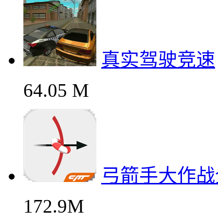
真实驾驶竞速
64.05 M
弓箭手大作战
172.9M