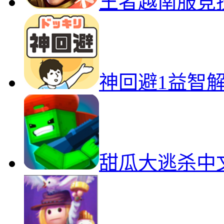
王者越南服竞
神回避1益智
甜瓜大逃杀中