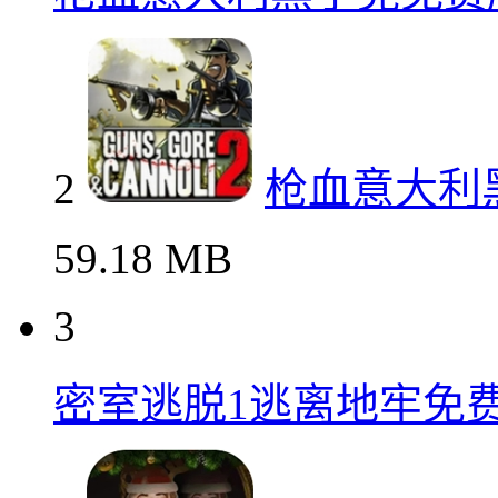
2
枪血意大利
59.18 MB
3
密室逃脱1逃离地牢免