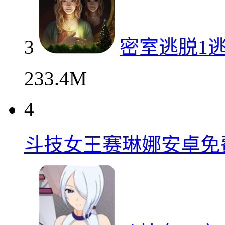
3
密室逃脱1
233.4M
4
斗技女王赛琳娜安卓免