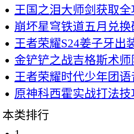
王国之泪大师剑获取全
崩坏星穹铁道五月兑换
王者荣耀S24姜子牙出
金铲铲之战吉格斯术师
王者荣耀时代少年团语
原神科西霍实战打法技
本类排行
1