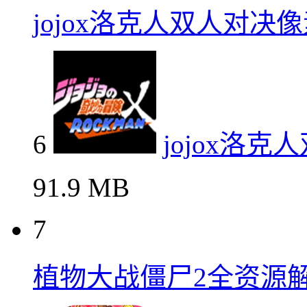
jojox洛克人双人对决
6
jojox洛
91.9 MB
7
植物大战僵尸2全资源