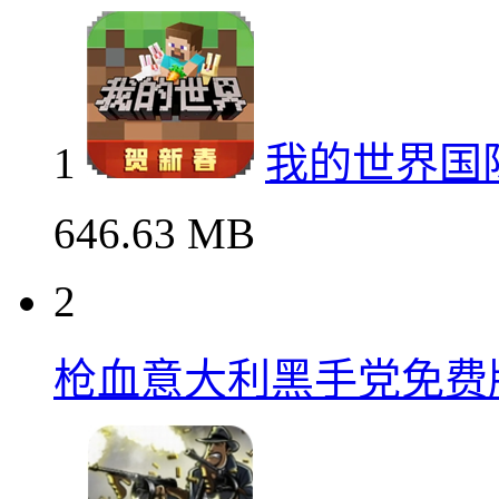
1
我的世界国
646.63 MB
2
枪血意大利黑手党免费