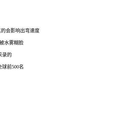
真的会影响出弯速度
被水雾糊脸
采录的
球前500名