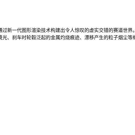
，通过新一代图形渲染技术构建出令人惊叹的虚实交错的赛道世
境光、刹车时轮毂泛起的金属灼烧痕迹、漂移产生的粒子烟尘等