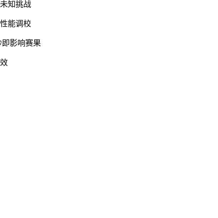
满未知挑战
度性能调校
秒即影响赛果
特效