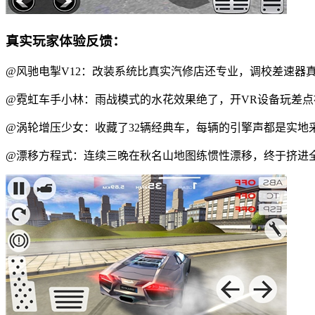
真实玩家体验反馈：
@风驰电掣V12：改装系统比真实汽修店还专业，调校差速器
@霓虹车手小林：雨战模式的水花效果绝了，开VR设备玩差点
@涡轮增压少女：收藏了32辆经典车，每辆的引擎声都是实地
@漂移方程式：连续三晚在秋名山地图练惯性漂移，终于挤进全