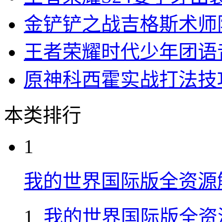
原神须弥龙卷风破解全
新编成语大全金莲主厨
王国之泪大师剑获取全
崩坏星穹铁道五月兑换
王者荣耀S24姜子牙出
金铲铲之战吉格斯术师
王者荣耀时代少年团语
原神科西霍实战打法技