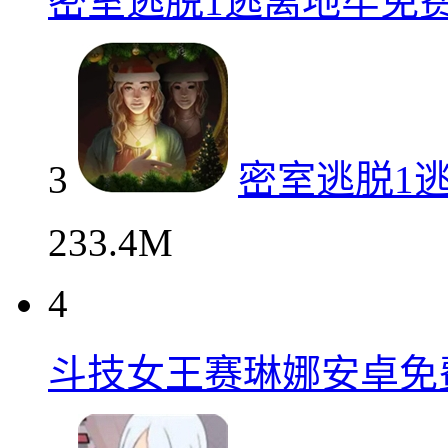
2
枪血意大利黑手党免
59.18 MB
3
密室逃脱1逃离地牢免
3
密室逃脱1