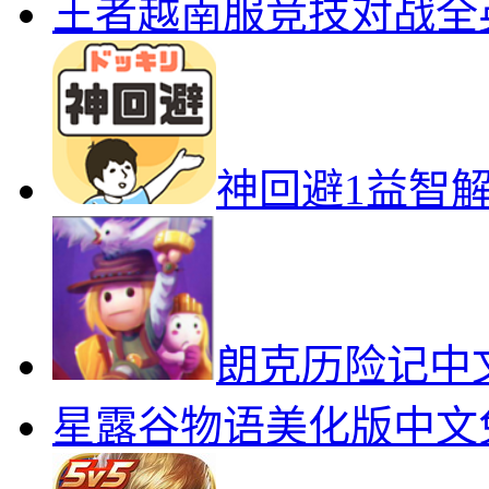
精品推荐
恐怖冰淇淋6无
王者越南服竞技对战全
神回避1益智