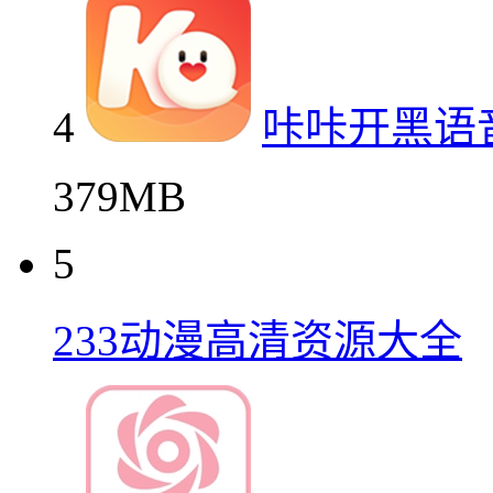
4
咔咔开黑语
379MB
5
233动漫高清资源大全