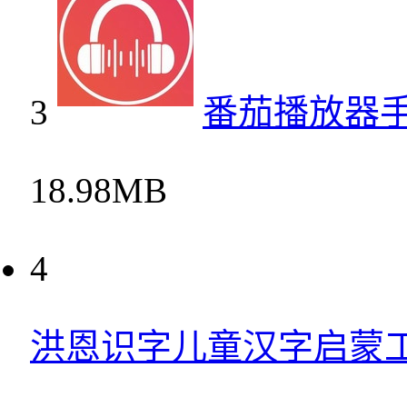
3
番茄播放器
18.98MB
4
洪恩识字儿童汉字启蒙