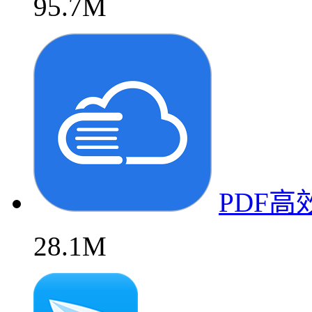
95.7M
PDF
28.1M