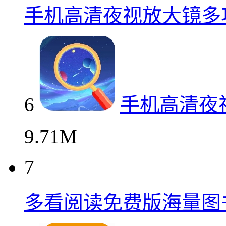
手机高清夜视放大镜多
6
手机高清夜
9.71M
7
多看阅读免费版海量图