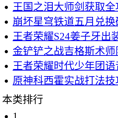
王国之泪大师剑获取全
崩坏星穹铁道五月兑换
王者荣耀S24姜子牙出
金铲铲之战吉格斯术师
王者荣耀时代少年团语
原神科西霍实战打法技
本类排行
1