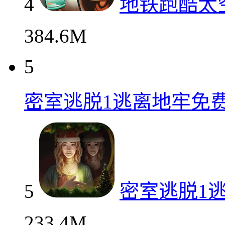
4
地铁跑酷太
384.6M
5
密室逃脱1逃离地牢免
5
密室逃脱1
233.4M