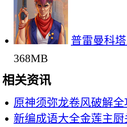
普雷曼科塔
368MB
相关资讯
原神须弥龙卷风破解全
新编成语大全金莲主厨