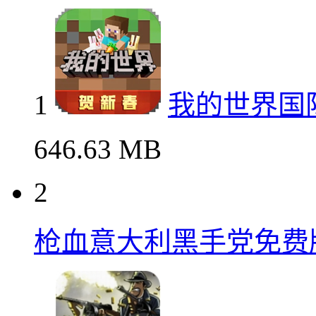
1
我的世界国
646.63 MB
2
枪血意大利黑手党免费