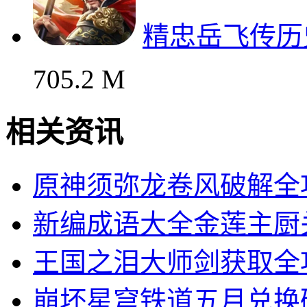
精忠岳飞传历
705.2 M
相关资讯
原神须弥龙卷风破解全
新编成语大全金莲主厨
王国之泪大师剑获取全
崩坏星穹铁道五月兑换