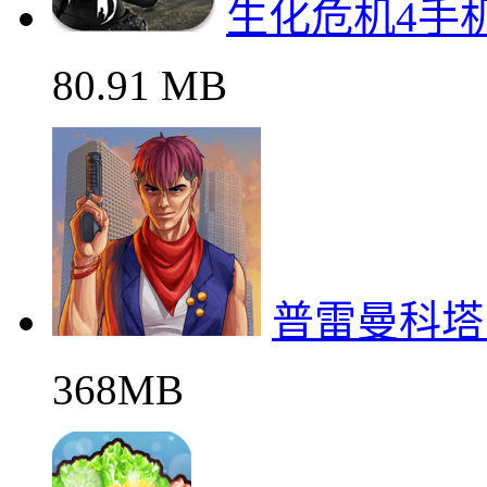
生化危机4手
80.91 MB
普雷曼科塔
368MB