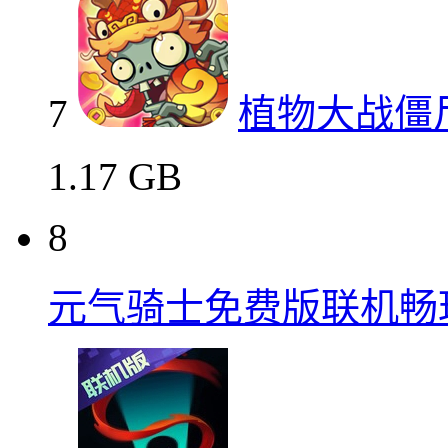
7
植物大战僵
1.17 GB
8
元气骑士免费版联机畅