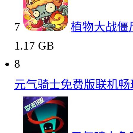
7
植物大战僵
1.17 GB
8
元气骑士免费版联机畅