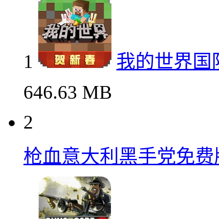
1
我的世界国
646.63 MB
2
枪血意大利黑手党免费