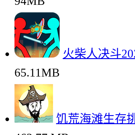
94MB
火柴人决斗20
65.11MB
饥荒海滩生存