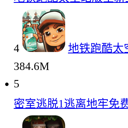
4
地铁跑酷太
384.6M
5
密室逃脱1逃离地牢免