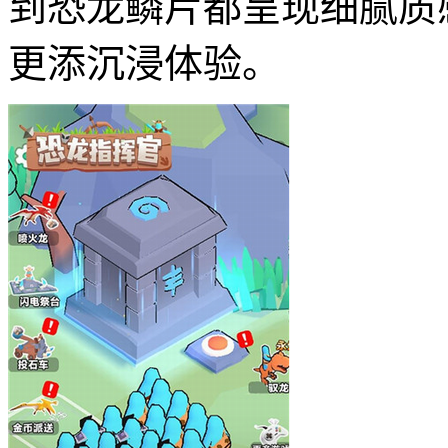
到恐龙鳞片都呈现细腻质
更添沉浸体验。