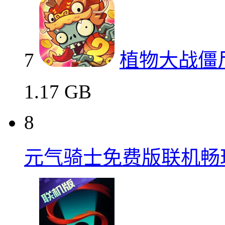
7
植物大战僵
1.17 GB
8
元气骑士免费版联机畅