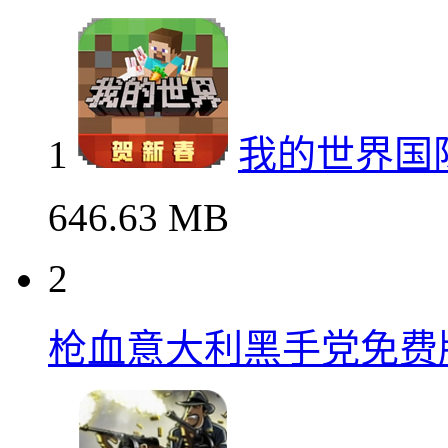
1
我的世界国
646.63 MB
2
枪血意大利黑手党免费