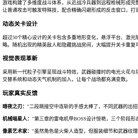
游戏构建了多维度战斗体系，从近战冷兵器到远程枪械形成完整
让普通攻击可触发特殊技，配合精确闪避形成的反击窗口，打
动态关卡设计
超过50个精心设计的关卡包含多重地形变化，悬浮平台、激光
略。随机出现的精英敌人和隐藏挑战房间，大幅提升关卡重复
视觉表现革新
采用新一代粒子引擎呈现战斗特效，武器碰撞时的电光火花与
交替系统和动态天气机制的加入，让每个战场都充满变数。
玩家真实反馈
暗夜之刃：
"二段跳接空中连斩的手感太棒了，不同武器的出招
机械喵星人：
"第三章的雷电机甲BOSS设计惊艳，三个阶段
像素艺术家：
"虽然角色是火柴人造型，但服装细节和武器纹理