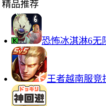
精品推荐
恐怖冰淇淋6无
王者越南服竞