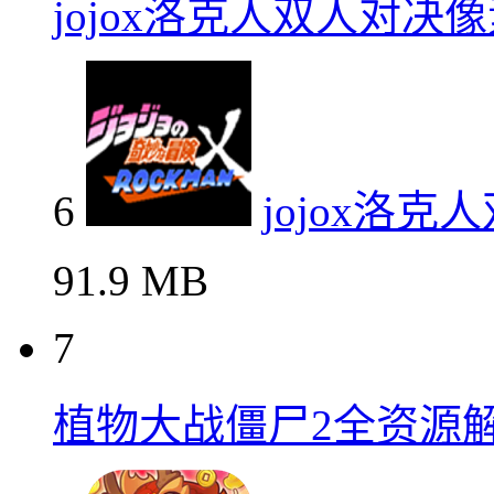
jojox洛克人双人对决
6
jojox洛
91.9 MB
7
植物大战僵尸2全资源