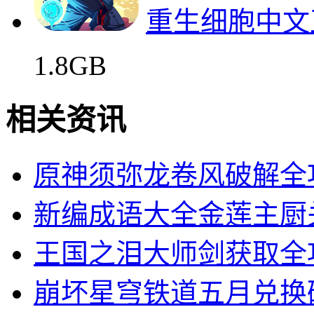
重生细胞中文
1.8GB
相关资讯
原神须弥龙卷风破解全
新编成语大全金莲主厨
王国之泪大师剑获取全
崩坏星穹铁道五月兑换