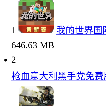
1
我的世界国
646.63 MB
2
枪血意大利黑手党免费