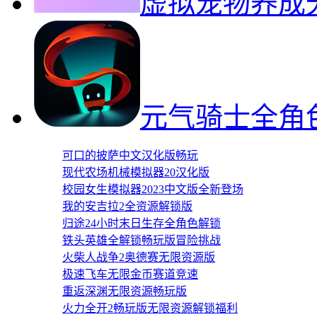
虚拟宠物养成
元气骑士全角
可口的披萨中文汉化版畅玩
现代农场机械模拟器20汉化版
校园女生模拟器2023中文版全新登场
我的安吉拉2全资源解锁版
归途24小时末日生存全角色解锁
铁头英雄全解锁畅玩版冒险挑战
火柴人战争2奥德赛无限资源版
极速飞车无限金币赛道竞速
重返深渊无限资源畅玩版
火力全开2畅玩版无限资源解锁福利