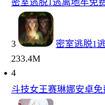
密室逃脱1逃离地牢免
3
密室逃脱1
233.4M
4
斗技女王赛琳娜安卓免