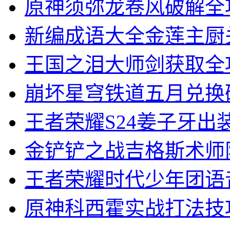
原神须弥龙卷风破解全
新编成语大全金莲主厨
王国之泪大师剑获取全
崩坏星穹铁道五月兑换
王者荣耀S24姜子牙出
金铲铲之战吉格斯术师
王者荣耀时代少年团语
原神科西霍实战打法技