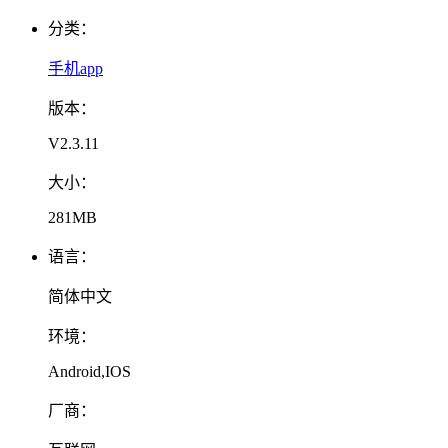
分类：
手机app
版本：
V2.3.11
大小：
281MB
语言：
简体中文
环境：
Android,IOS
厂商：