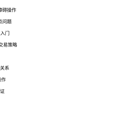
障碍操作
点问题
速入门
化交易策略
需关系
操作
认证