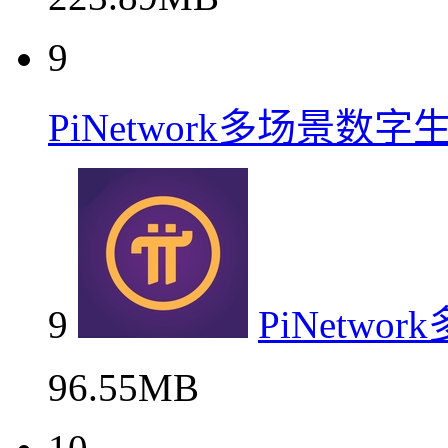
9
PiNetwork多场景数
9
PiNetw
96.55MB