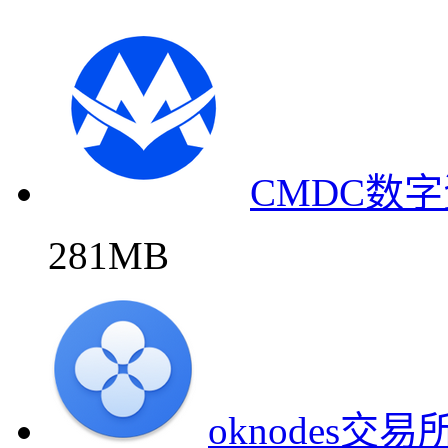
CMDC数
281MB
oknodes