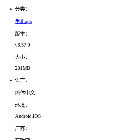
分类：
手机app
版本：
v6.57.0
大小：
281MB
语言：
简体中文
环境：
Android,IOS
厂商：