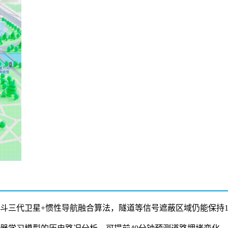
用北斗三代卫星+惯性导航融合算法，隧道等信号遮蔽区域仍能保持