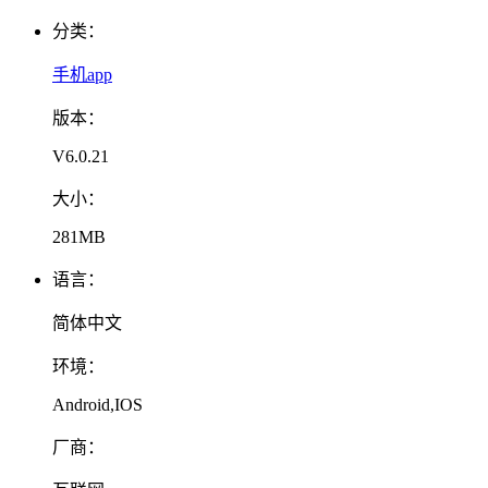
分类：
手机app
版本：
V6.0.21
大小：
281MB
语言：
简体中文
环境：
Android,IOS
厂商：