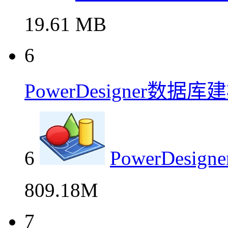
19.61 MB
6
PowerDesigner数
6
PowerDes
809.18M
7