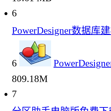
6
PowerDesigner数
6
PowerDes
809.18M
7