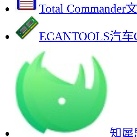
Total Comman
ECANTOOLS
知犀