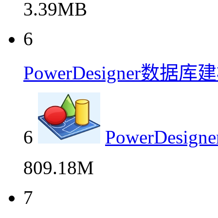
3.39MB
6
PowerDesigner数
6
PowerDes
809.18M
7