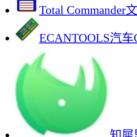
Total Comman
ECANTOOLS
知犀