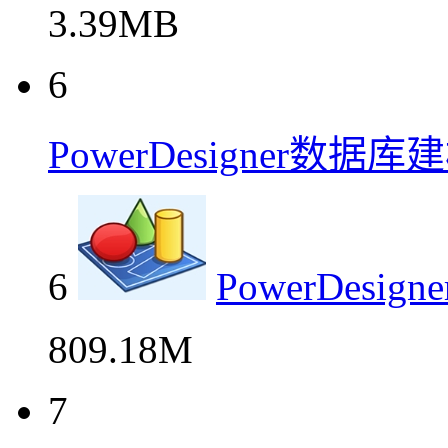
3.39MB
6
PowerDesigner数
6
PowerDes
809.18M
7