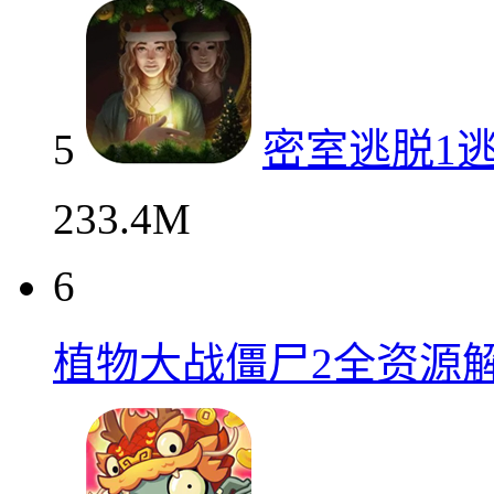
5
密室逃脱1
233.4M
6
植物大战僵尸2全资源