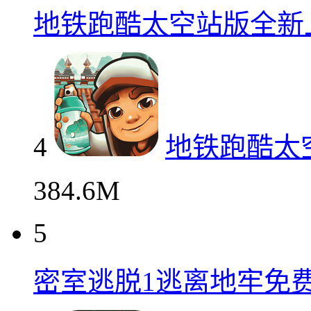
地铁跑酷太空站版全新
4
地铁跑酷太
384.6M
5
密室逃脱1逃离地牢免