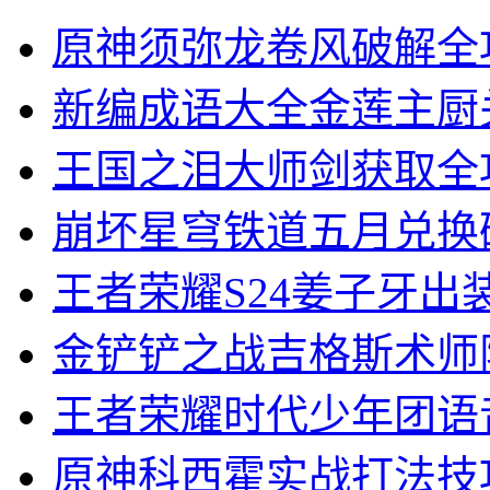
原神须弥龙卷风破解全
新编成语大全金莲主厨
王国之泪大师剑获取全
崩坏星穹铁道五月兑换
王者荣耀S24姜子牙出
金铲铲之战吉格斯术师
王者荣耀时代少年团语
原神科西霍实战打法技