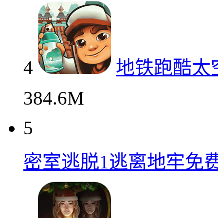
4
地铁跑酷太
384.6M
5
密室逃脱1逃离地牢免