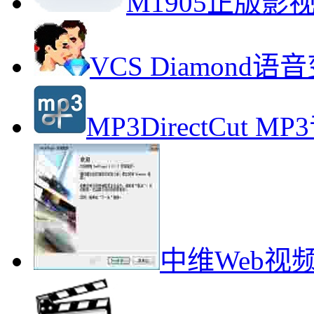
M1905正版
VCS Diamon
MP3DirectCut
中维Web视