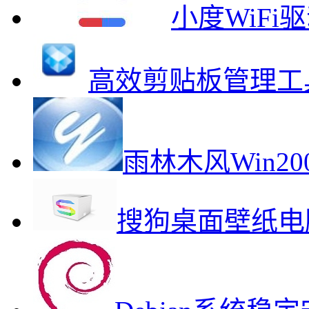
小度WiF
高效剪贴板管理工
雨林木风Win2
搜狗桌面壁纸电