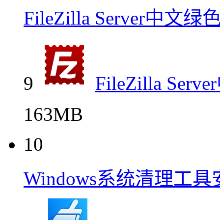
FileZilla Server
9
FileZilla 
163MB
10
Windows系统清理工