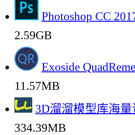
Photoshop CC
2.59GB
Exoside QuadR
11.57MB
3D溜溜模型库海
334.39MB