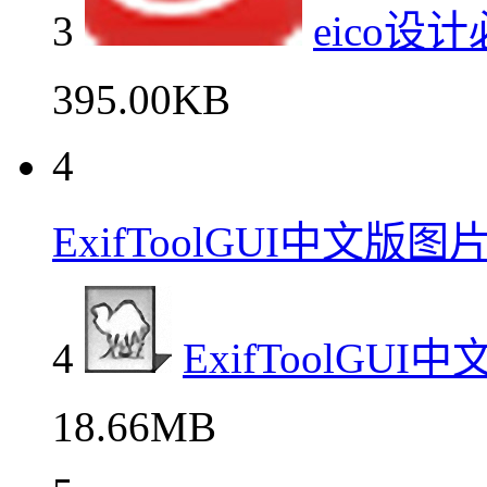
3
eico
395.00KB
4
ExifToolGUI中文
4
ExifToolG
18.66MB