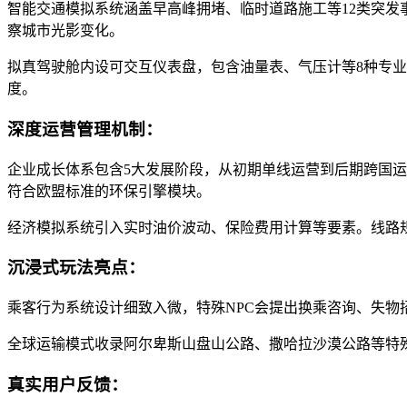
智能交通模拟系统涵盖早高峰拥堵、临时道路施工等12类突发
察城市光影变化。
拟真驾驶舱内设可交互仪表盘，包含油量表、气压计等8种专
度。
深度运营管理机制：
企业成长体系包含5大发展阶段，从初期单线运营到后期跨国运
符合欧盟标准的环保引擎模块。
经济模拟系统引入实时油价波动、保险费用计算等要素。线路
沉浸式玩法亮点：
乘客行为系统设计细致入微，特殊NPC会提出换乘咨询、失物
全球运输模式收录阿尔卑斯山盘山公路、撒哈拉沙漠公路等特
真实用户反馈：