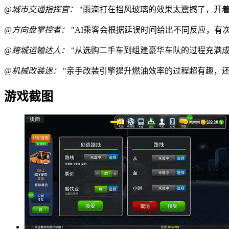
@城市交通指挥官：
"雨滴打在挡风玻璃的效果太震撼了，开着
@方向盘掌控者：
"AI乘客会根据延误时间给出不同反应，有
@跨城运输达人：
"从选购二手车到组建豪华车队的过程充满成
@机械改装迷：
"亲手改装引擎提升燃油效率的过程超有趣，还
游戏截图