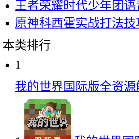
王者荣耀S24姜子牙出
金铲铲之战吉格斯术师
王者荣耀时代少年团语
原神科西霍实战打法技
本类排行
1
我的世界国际版全资源