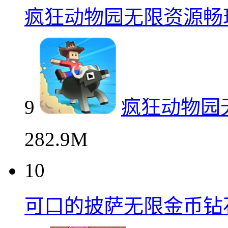
532.77 MB
9
疯狂动物园无限资源畅
9
疯狂动物园
282.9M
10