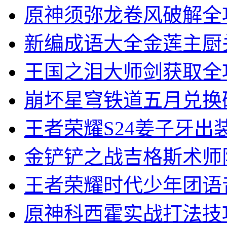
原神须弥龙卷风破解全
新编成语大全金莲主厨
王国之泪大师剑获取全
崩坏星穹铁道五月兑换
王者荣耀S24姜子牙出
金铲铲之战吉格斯术师
王者荣耀时代少年团语
原神科西霍实战打法技