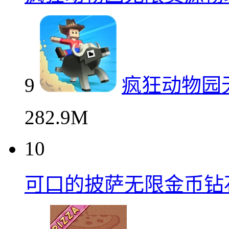
9
疯狂动物园
282.9M
10
可口的披萨无限金币钻