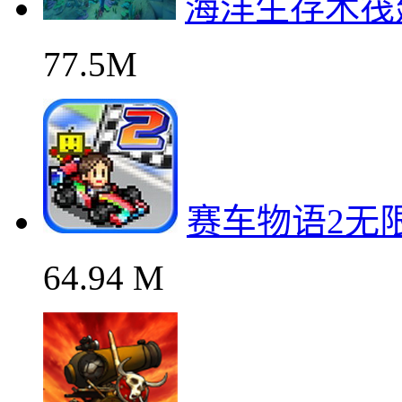
海洋生存木筏
77.5M
赛车物语2无
64.94 M