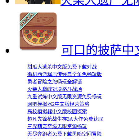
火柴人遗产无
可口的披萨中
甜瓜大逃杀中文版免费下载对战
街机西游释厄传经典全角色畅玩版
勇者冒险之旅畅玩全解锁
火柴人巅峰对决格斗战场
九重试炼中文版无限资源免费畅玩
网吧模拟器2中文版经营策略
高校模拟器中文版校园探索
超凡先锋枪战生存3A大作免费获取
三界萌宠奇缘无限资源畅玩
无尽奔跑者免费下载黑暗空间冒险