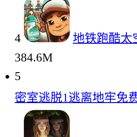
4
地铁跑酷太
384.6M
5
密室逃脱1逃离地牢免