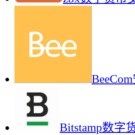
BeeC
Bitstamp