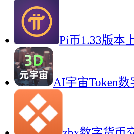
Pi币1.33版
AI宇宙Toke
zbx数字货