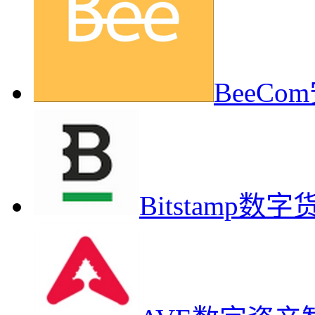
BeeC
Bitstamp