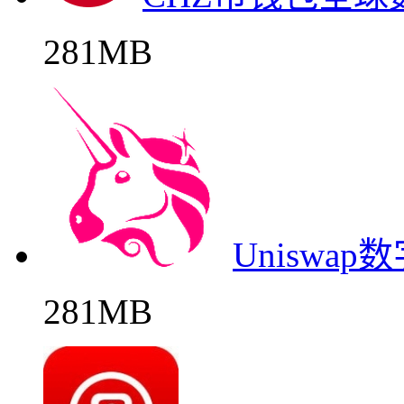
281MB
Unisw
281MB