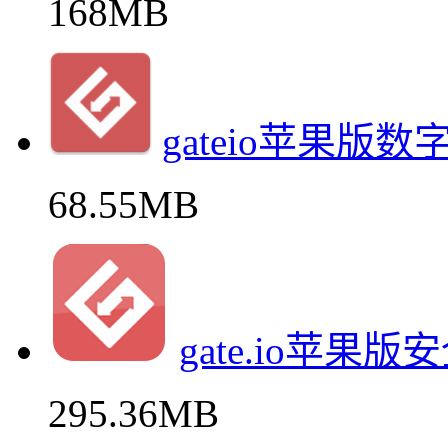
168MB
gateio苹果版
68.55MB
gate.io苹
295.36MB