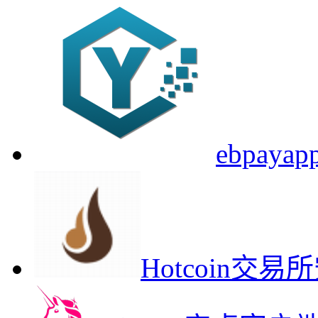
ebpa
Hotcoin